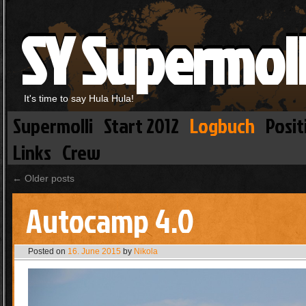
SY Supermoll
It's time to say Hula Hula!
Supermolli
Start 2012
Logbuch
Posit
Links
Crew
←
Older posts
Autocamp 4.0
Posted on
16. June 2015
by
Nikola