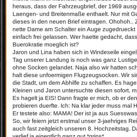
heraus, dass der Fahrzeugbrief, der 1969 ausge
Laengen- und Breitenmaße enthaelt. Nur mit Gu
dieses in den neuen Brief eintragen. Ohohoh..
nette Dame am Schalter ein Auge zugedrueckt 
einfach frei gelassen. Wer haette gedacht, dass
Buerokratie moeglich ist?
Jaron und Lina haben sich in Windeseile eingel
Tag unserer Landung is noch was ganz Lustiges
ohne Socken gelandet. Naja also wir hatten s
halt diese unfoermigen Flugzeugsocken. Wir sin
die Stadt, um dem Abhilfe zu schaffen. Es hage
Kleinen und Jaron untersuchte diesen sofort, 
Es hagelt ja EIS! Dann fragte er mich, ob er de
probieren duerfte. Ich: Na klar jeder muss mal 
Er testete also: MAMA! Der ist ja aus Suesswas
So, wir feiern jetzt erstmal unser 3-jaehriges R
auch fast zeitgleich unseren 8. Hochzeitstag. Da
verlief ja eigentlich ganz gut *grins*