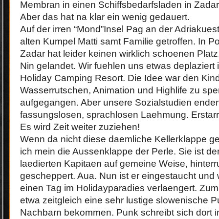
Membran in einen Schiffsbedarfsladen in Zadar
Aber das hat na klar ein wenig gedauert.
Auf der irren “Mond”Insel Pag an der Adriakue
alten Kumpel Matti samt Familie getroffen. In P
Zadar hat leider keinen wirklich schoenen Platz,
Nin gelandet. Wir fuehlen uns etwas deplaziert 
Holiday Camping Resort. Die Idee war den Kind
Wasserrutschen, Animation und Highlife zu spen
aufgegangen. Aber unsere Sozialstudien enden 
fassungslosen, sprachlosen Laehmung. Erstarr
Es wird Zeit weiter zuziehen!
Wenn da nicht diese daemliche Kellerklappe g
ich mein die Aussenklappe der Perle. Sie ist d
laedierten Kapitaen auf gemeine Weise, hinter
gescheppert. Aua. Nun ist er eingestaucht und
einen Tag im Holidayparadies verlaengert. Zu
etwa zeitgleich eine sehr lustige slowenische P
Nachbarn bekommen. Punk schreibt sich dort i