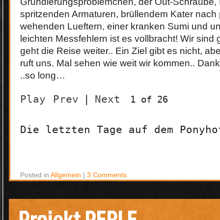
Grundierungsproblemchen, der Out-Schraube, 
spritzenden Armaturen, brüllendem Kater nach
wehenden Lueftern, einer kranken Sumi und un
leichten Messfehlern ist es vollbracht! Wir sind
geht die Reise weiter.. Ein Ziel gibt es nicht, 
ruft uns. Mal sehen wie weit wir kommen.. Dan
..so long…
Play
Prev
|
Next
1 of 26
Die letzten Tage auf dem Ponyho
Posted in
Allgemein
|
3 Comments
Projekt PERLE