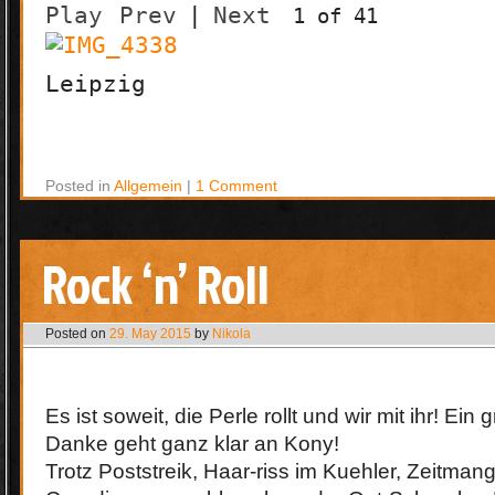
Play
Prev
|
Next
1 of 41
Leipzig
Posted in
Allgemein
|
1 Comment
Rock ‘n’ Roll
Posted on
29. May 2015
by
Nikola
Es ist soweit, die Perle rollt und wir mit ihr! E
Danke geht ganz klar an Kony!
Trotz Poststreik, Haar-riss im Kuehler, Zeitmang