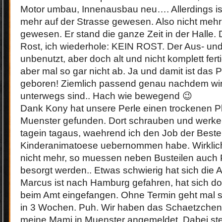
Motor umbau, Innenausbau neu…. Allerdings ist
mehr auf der Strasse gewesen. Also nicht meh
gewesen. Er stand die ganze Zeit in der Halle. 
Rost, ich wiederhole: KEIN ROST. Der Aus- un
unbenutzt, aber doch alt und nicht komplett fer
aber mal so gar nicht ab. Ja und damit ist das P
geboren! Ziemlich passend genau nachdem wir 
unterwegs sind.. Hach wie bewegend 😉
Dank Kony hat unsere Perle einen trockenen Pla
Muenster gefunden. Dort schrauben und werke
tagein tagaus, waehrend ich den Job der Bestel
Kinderanimatoese uebernommen habe. Wirklich v
nicht mehr, so muessen neben Busteilen auch
besorgt werden.. Etwas schwierig hat sich die 
Marcus ist nach Hamburg gefahren, hat sich do
beim Amt eingefangen. Ohne Termin geht mal so 
in 3 Wochen. Puh. Wir haben das Schaetzchen
meine Mami in Muenster angemeldet. Dabei stel